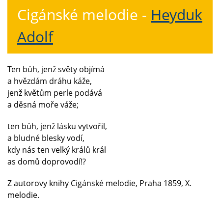
Cigánské melodie -
Heyduk
Adolf
Ten bůh, jenž světy objímá
a hvězdám dráhu káže,
jenž květům perle podává
a děsná moře váže;
ten bůh, jenž lásku vytvořil,
a bludné blesky vodí,
kdy nás ten velký králů král
as domů doprovodí!?
Z autorovy knihy Cigánské melodie, Praha 1859, X.
melodie.