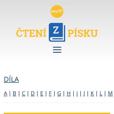
DÍLA
A
|
B
|
C
|
D
|
E
|
F
|
G
|
H
|
I
|
J
|
K
|
L
|
M