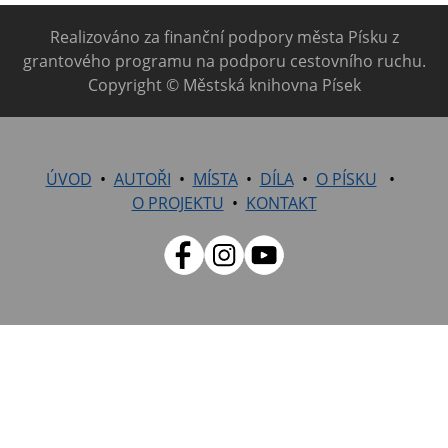
Realizováno za finanční podpory města Písku z
grantového programu na podporu cestovního ruchu.
Copyright © Městská knihovna Písek
ÚVOD
AUTOŘI
MÍSTA
DÍLA
O PÍSKU
O PROJEKTU
KONTAKT