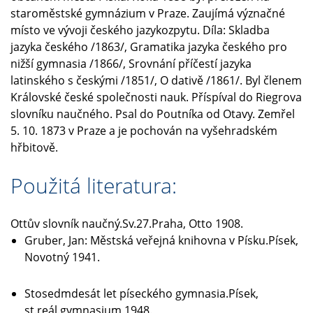
staroměstské gymnázium v Praze. Zaujímá význačné
místo ve vývoji českého jazykozpytu. Díla: Skladba
jazyka českého /1863/, Gramatika jazyka českého pro
nižší gymnasia /1866/, Srovnání příčestí jazyka
latinského s českými /1851/, O dativě /1861/. Byl členem
Královské české společnosti nauk. Příspíval do Riegrova
slovníku naučného. Psal do Poutníka od Otavy. Zemřel
5. 10. 1873 v Praze a je pochován na vyšehradském
hřbitově.
Použitá literatura:
Ottův slovník naučný.Sv.27.Praha, Otto 1908.
Gruber, Jan: Městská veřejná knihovna v Písku.Písek,
Novotný 1941.
Stosedmdesát let píseckého gymnasia.Písek,
st.reál.gymnasium 1948.