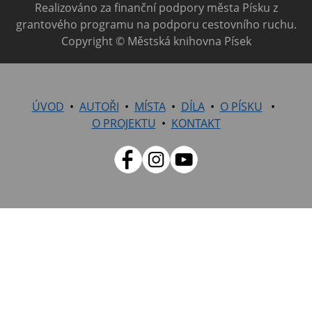
Realizováno za finanční podpory města Písku z
grantového programu na podporu cestovního ruchu.
Copyright © Městská knihovna Písek
ÚVOD
AUTOŘI
MÍSTA
DÍLA
O PÍSKU
O PROJEKTU
KONTAKT