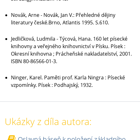
Novák, Arne - Novák, Jan V.: Přehledné dějiny
literatury české.Brno, Atlantis 1995. S.610.
Jedličková, Ludmila - Týcová, Hana. 160 let písecké
knihovny a veřejného knihovnictví v Písku. Písek :
Okresní knihovna ; Prácheňské nakladatelství, 2001.
ISBN 80-86566-01-3.
Ninger, Karel. Paměti prof. Karla Ningra : Písecké
vzpomínky. Písek : Podhajský, 1932.
Ukázky z díla autora:
Oslavná báseň k položení základního