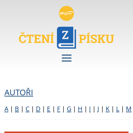
AUTOŘI
A
|
B
|
C
|
D
|
E
|
F
|
G
|
H
|
I
|
J
|
K
|
L
|
M