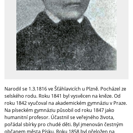
Narodil se 1.3.1816 ve Šťáhlavicích u Plzně.
Pocházel ze
selského rodu. Roku 1841 byl vysvěcen na kněze. Od
roku 1842 vyučoval na akademickém gymnáziu v Praze.
Na píseckém gymnáziu působil od roku 1847 jako
humanitní profesor. Účastnil se veřejného života,
pořádal sbírky pro chudé děti. Byl jmenován čestným
občanem města Písku. Roku 1858 byl přeložen na