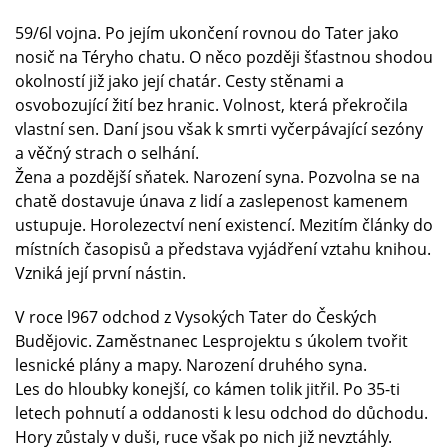
59/6l vojna. Po jejím ukončení rovnou do Tater jako
nosič na Téryho chatu. O něco později šťastnou shodou
okolností již jako její chatár. Cesty stěnami a
osvobozující žití bez hranic. Volnost, která překročila
vlastní sen. Daní jsou však k smrti vyčerpávající sezóny
a věčný strach o selhání.
Žena a pozdější sňatek. Narození syna. Pozvolna se na
chatě dostavuje únava z lidí a zaslepenost kamenem
ustupuje. Horolezectví není existencí. Mezitím články do
místních časopisů a představa vyjádření vztahu knihou.
Vzniká její první nástin.
V roce l967 odchod z Vysokých Tater do Českých
Budějovic. Zaměstnanec Lesprojektu s úkolem tvořit
lesnické plány a mapy. Narození druhého syna.
Les do hloubky konejší, co kámen tolik jitřil. Po 35-ti
letech pohnutí a oddanosti k lesu odchod do důchodu.
Hory zůstaly v duši, ruce však po nich již nevztáhly.