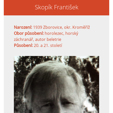
Skopík František
Narození:
1939 Zborovice, okr. Kroměříž
Obor působení:
horolezec, horský
záchranář, autor beletrie
Působení:
20. a 21. století