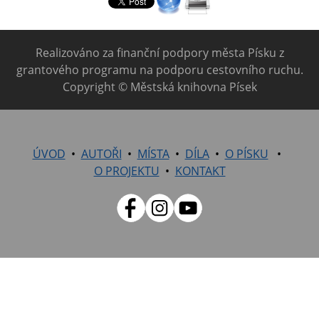
Realizováno za finanční podpory města Písku z
grantového programu na podporu cestovního ruchu.
Copyright © Městská knihovna Písek
ÚVOD
AUTOŘI
MÍSTA
DÍLA
O PÍSKU
O PROJEKTU
KONTAKT