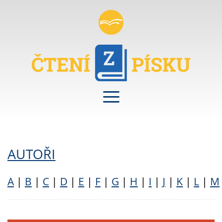
AUTOŘI
A
|
B
|
C
|
D
|
E
|
F
|
G
|
H
|
I
|
J
|
K
|
L
|
M